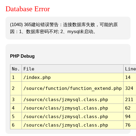
Database Error
(1040) 365建站错误警告：连接数据库失败，可能的原
因：1、数据库密码不对; 2、mysql未启动。
PHP Debug
No.
File
Line
1
/index.php
14
2
/source/function/function_extend.php
324
3
/source/class/jzmysql.class.php
211
4
/source/class/jzmysql.class.php
62
5
/source/class/jzmysql.class.php
94
6
/source/class/jzmysql.class.php
76