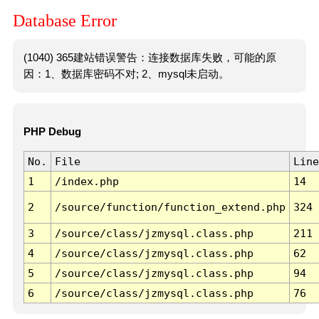
Database Error
(1040) 365建站错误警告：连接数据库失败，可能的原
因：1、数据库密码不对; 2、mysql未启动。
PHP Debug
No.
File
Line
1
/index.php
14
2
/source/function/function_extend.php
324
3
/source/class/jzmysql.class.php
211
4
/source/class/jzmysql.class.php
62
5
/source/class/jzmysql.class.php
94
6
/source/class/jzmysql.class.php
76