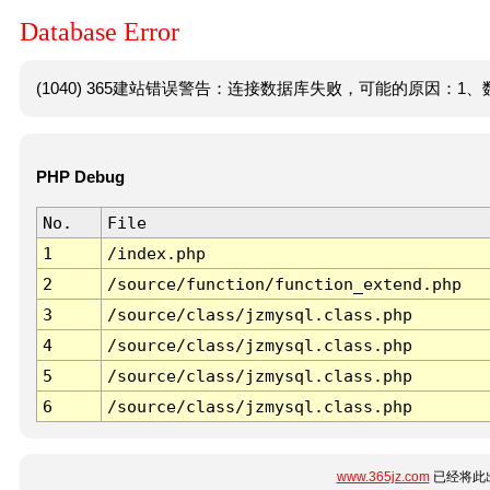
Database Error
(1040) 365建站错误警告：连接数据库失败，可能的原因：1、数
PHP Debug
No.
File
1
/index.php
2
/source/function/function_extend.php
3
/source/class/jzmysql.class.php
4
/source/class/jzmysql.class.php
5
/source/class/jzmysql.class.php
6
/source/class/jzmysql.class.php
www.365jz.com
已经将此