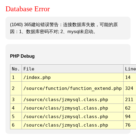
Database Error
(1040) 365建站错误警告：连接数据库失败，可能的原
因：1、数据库密码不对; 2、mysql未启动。
PHP Debug
No.
File
Line
1
/index.php
14
2
/source/function/function_extend.php
324
3
/source/class/jzmysql.class.php
211
4
/source/class/jzmysql.class.php
62
5
/source/class/jzmysql.class.php
94
6
/source/class/jzmysql.class.php
76