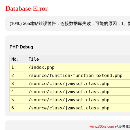
Database Error
(1040) 365建站错误警告：连接数据库失败，可能的原因：1、数
PHP Debug
No.
File
1
/index.php
2
/source/function/function_extend.php
3
/source/class/jzmysql.class.php
4
/source/class/jzmysql.class.php
5
/source/class/jzmysql.class.php
6
/source/class/jzmysql.class.php
www.365jz.com
已经将此