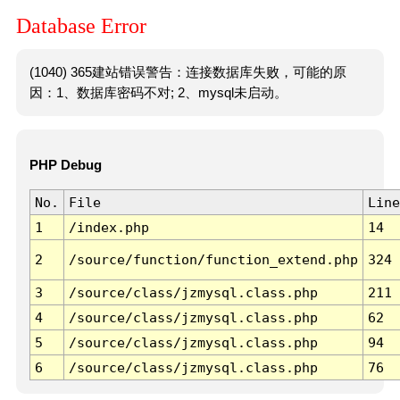
Database Error
(1040) 365建站错误警告：连接数据库失败，可能的原
因：1、数据库密码不对; 2、mysql未启动。
PHP Debug
No.
File
Line
1
/index.php
14
2
/source/function/function_extend.php
324
3
/source/class/jzmysql.class.php
211
4
/source/class/jzmysql.class.php
62
5
/source/class/jzmysql.class.php
94
6
/source/class/jzmysql.class.php
76