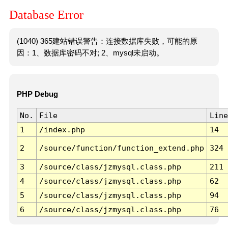
Database Error
(1040) 365建站错误警告：连接数据库失败，可能的原
因：1、数据库密码不对; 2、mysql未启动。
PHP Debug
No.
File
Line
1
/index.php
14
2
/source/function/function_extend.php
324
3
/source/class/jzmysql.class.php
211
4
/source/class/jzmysql.class.php
62
5
/source/class/jzmysql.class.php
94
6
/source/class/jzmysql.class.php
76