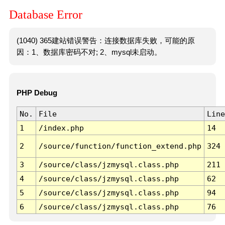
Database Error
(1040) 365建站错误警告：连接数据库失败，可能的原
因：1、数据库密码不对; 2、mysql未启动。
PHP Debug
No.
File
Line
1
/index.php
14
2
/source/function/function_extend.php
324
3
/source/class/jzmysql.class.php
211
4
/source/class/jzmysql.class.php
62
5
/source/class/jzmysql.class.php
94
6
/source/class/jzmysql.class.php
76