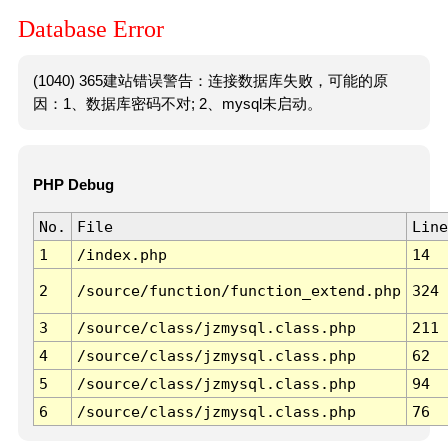
Database Error
(1040) 365建站错误警告：连接数据库失败，可能的原
因：1、数据库密码不对; 2、mysql未启动。
PHP Debug
No.
File
Line
1
/index.php
14
2
/source/function/function_extend.php
324
3
/source/class/jzmysql.class.php
211
4
/source/class/jzmysql.class.php
62
5
/source/class/jzmysql.class.php
94
6
/source/class/jzmysql.class.php
76