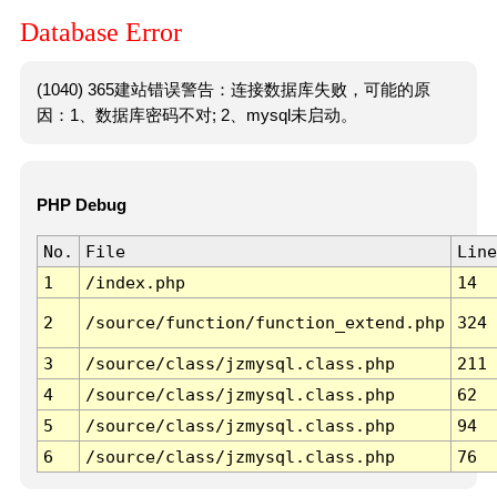
Database Error
(1040) 365建站错误警告：连接数据库失败，可能的原
因：1、数据库密码不对; 2、mysql未启动。
PHP Debug
No.
File
Line
1
/index.php
14
2
/source/function/function_extend.php
324
3
/source/class/jzmysql.class.php
211
4
/source/class/jzmysql.class.php
62
5
/source/class/jzmysql.class.php
94
6
/source/class/jzmysql.class.php
76