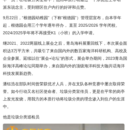
派东说念主，受到辖区住户内行的好评和点赞。
9月22日，“根德园幼稚园”（下称“根德园”）管理层宣布，自本学年
起，根德园会用三个学年逐年停办， 直至 2025/2026 学年闭校。
2024/2025学年将不再接受K1（小班）的入学申请。
继2021、2022两届线上展会之后，青岛海科展重回线下，本次展会面
积达3万平方米，共吸引了来自国内外的数百家海洋科研机构、高校及
企业参展。延续以往“展会+论坛”的形式，展会举办期间，2023青岛国
际海洋高峰论坛同期举办，来自国内外的顶级海洋科技大咖共话海洋
科技发展新趋势。
潘钰浩在部队时间曾荣获优才人兵，并在支队各种竞赛中屡次取得荣
誉。如今行动又名社区使命者、垃圾分类宣传员，更是在平常的岗亭
上发光发烧，用我方的本质行动将垃圾分类的理念渗入到住户的生涯
中。
他是垃圾分类巡检员