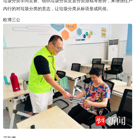
垃圾分类学问竞赛、组织垃圾分类意旨分类游戏等形势，来增强住户
内行的对垃圾分类的意志，让垃圾分类从标语形成民俗。
欧博三公