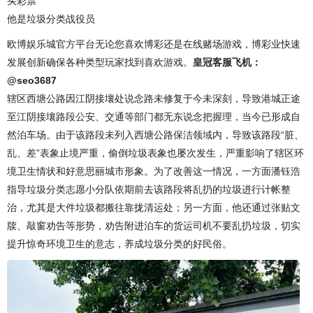
买彩票
他是垃圾分类战役员
欧博娱乐城官方平台无论您喜欢博彩还是在线赌场游戏，博彩业快速
发展创新确保各种类型玩家找到喜欢游戏。
皇冠客服飞机：
@seo3687
辖区西塘公路因江阴接壤处说念路未修复于今未深刻，导致港城正途
至江阴接壤路段公安、交通等部门都无东说念把握理，当今已形成自
然泊车场。由于该路段未列入西塘公路保洁领域内，导致该路段“脏、
乱、差”表象止境严重，偷倒垃圾表象也屡次发生，严重影响了辖区环
境卫生情状和好意思丽城市形象。为了改善这一情况，一方面潘钰浩
指导垃圾分类志愿小分队依期前去该路段将乱扔的垃圾进行计帐整
治，尤其是大件垃圾都搬往靠拢清运处；另一方面，他还通过张贴文
牍、敲窗劝告等形势，劝告附进泊车的货运司机不要乱扔垃圾，切实
提升惊奇环境卫生的意志，养成垃圾分类的好民俗。