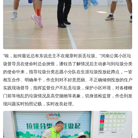
“唉，如何最近总有东说念主不在规章时辰丢垃圾。”河南公寓小区垃
圾督导员在使命时总会挟恨，潘钰浩了解情况后主动参与到垃圾分类
的使命中来，指导垃圾分类志愿小分队在生涯垃圾投放处蹲点，一皆
相互合作、明确单干，作念到对不好意思丽、不正确倾倒投放的住户
实践现场督导，指挥监督住户不乱丢垃圾，保护小区环境，对各楼幢
门前等地乱扔垃圾情况及高空抛物等表象，切身巡检监督，作念到发
现问题实时拍照记载，实时改良处理。