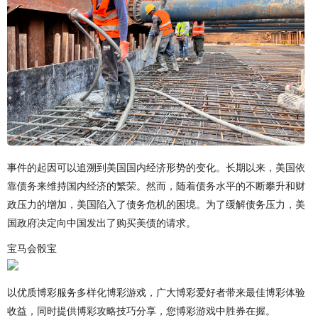
事件的起因可以追溯到美国国内经济形势的变化。长期以来，美国依
靠债务来维持国内经济的繁荣。然而，随着债务水平的不断攀升和财
政压力的增加，美国陷入了债务危机的困境。为了缓解债务压力，美
国政府决定向中国发出了购买美债的请求。
宝马会骰宝
以优质博彩服务多样化博彩游戏，广大博彩爱好者带来最佳博彩体验
收益，同时提供博彩攻略技巧分享，您博彩游戏中胜券在握。