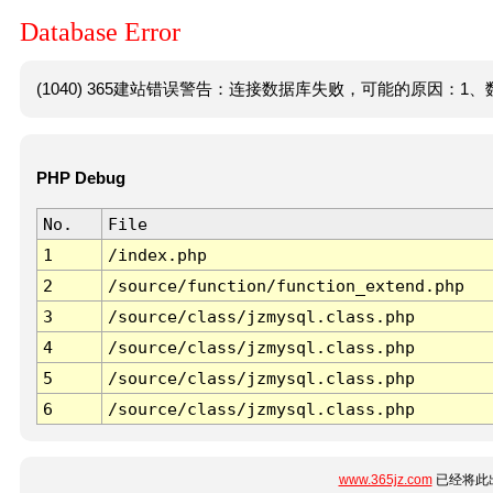
Database Error
(1040) 365建站错误警告：连接数据库失败，可能的原因：1、数
PHP Debug
No.
File
1
/index.php
2
/source/function/function_extend.php
3
/source/class/jzmysql.class.php
4
/source/class/jzmysql.class.php
5
/source/class/jzmysql.class.php
6
/source/class/jzmysql.class.php
www.365jz.com
已经将此