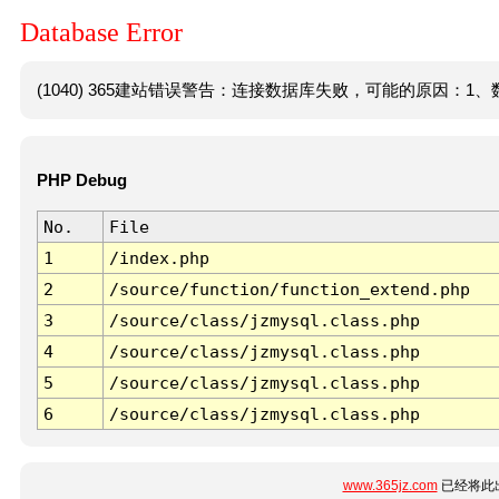
Database Error
(1040) 365建站错误警告：连接数据库失败，可能的原因：1、数
PHP Debug
No.
File
1
/index.php
2
/source/function/function_extend.php
3
/source/class/jzmysql.class.php
4
/source/class/jzmysql.class.php
5
/source/class/jzmysql.class.php
6
/source/class/jzmysql.class.php
www.365jz.com
已经将此