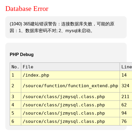
Database Error
(1040) 365建站错误警告：连接数据库失败，可能的原
因：1、数据库密码不对; 2、mysql未启动。
PHP Debug
No.
File
Line
1
/index.php
14
2
/source/function/function_extend.php
324
3
/source/class/jzmysql.class.php
211
4
/source/class/jzmysql.class.php
62
5
/source/class/jzmysql.class.php
94
6
/source/class/jzmysql.class.php
76