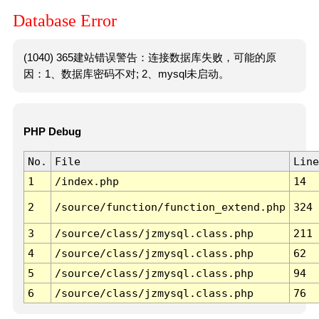
Database Error
(1040) 365建站错误警告：连接数据库失败，可能的原
因：1、数据库密码不对; 2、mysql未启动。
PHP Debug
No.
File
Line
1
/index.php
14
2
/source/function/function_extend.php
324
3
/source/class/jzmysql.class.php
211
4
/source/class/jzmysql.class.php
62
5
/source/class/jzmysql.class.php
94
6
/source/class/jzmysql.class.php
76