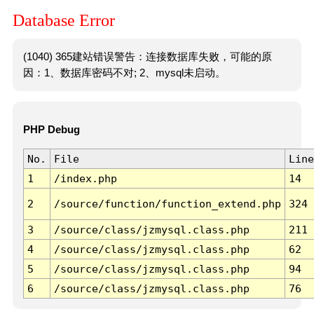
Database Error
(1040) 365建站错误警告：连接数据库失败，可能的原
因：1、数据库密码不对; 2、mysql未启动。
PHP Debug
No.
File
Line
1
/index.php
14
2
/source/function/function_extend.php
324
3
/source/class/jzmysql.class.php
211
4
/source/class/jzmysql.class.php
62
5
/source/class/jzmysql.class.php
94
6
/source/class/jzmysql.class.php
76