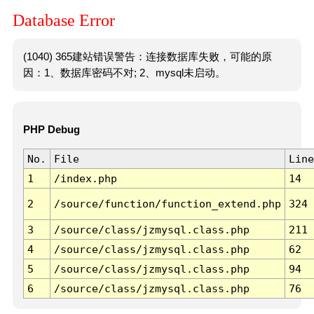
Database Error
(1040) 365建站错误警告：连接数据库失败，可能的原
因：1、数据库密码不对; 2、mysql未启动。
PHP Debug
No.
File
Line
1
/index.php
14
2
/source/function/function_extend.php
324
3
/source/class/jzmysql.class.php
211
4
/source/class/jzmysql.class.php
62
5
/source/class/jzmysql.class.php
94
6
/source/class/jzmysql.class.php
76