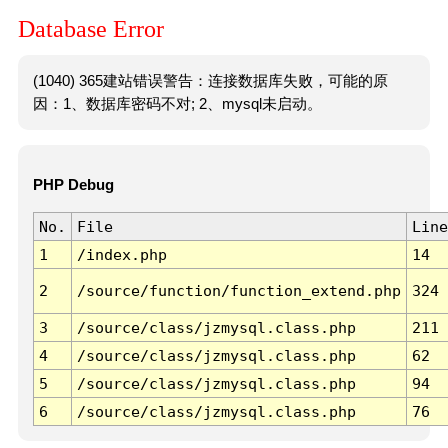
Database Error
(1040) 365建站错误警告：连接数据库失败，可能的原
因：1、数据库密码不对; 2、mysql未启动。
PHP Debug
No.
File
Line
1
/index.php
14
2
/source/function/function_extend.php
324
3
/source/class/jzmysql.class.php
211
4
/source/class/jzmysql.class.php
62
5
/source/class/jzmysql.class.php
94
6
/source/class/jzmysql.class.php
76