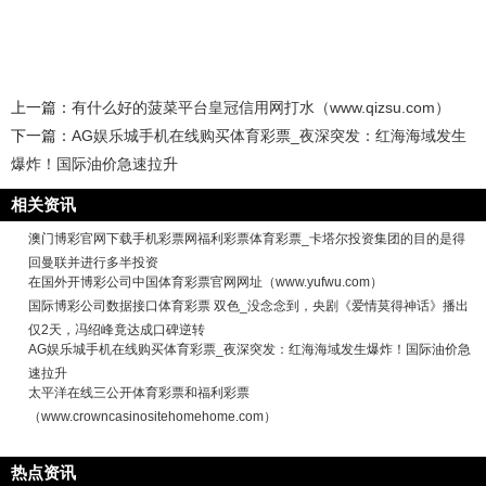
上一篇：
有什么好的菠菜平台皇冠信用网打水（www.qizsu.com）
下一篇：
AG娱乐城手机在线购买体育彩票_夜深突发：红海海域发生
爆炸！国际油价急速拉升
相关资讯
澳门博彩官网下载手机彩票网福利彩票体育彩票_卡塔尔投资集团的目的是得
回曼联并进行多半投资
在国外开博彩公司中国体育彩票官网网址（www.yufwu.com）
国际博彩公司数据接口体育彩票 双色_没念念到，央剧《爱情莫得神话》播出
仅2天，冯绍峰竟达成口碑逆转
AG娱乐城手机在线购买体育彩票_夜深突发：红海海域发生爆炸！国际油价急
速拉升
太平洋在线三公开体育彩票和福利彩票
（www.crowncasinositehomehome.com）
热点资讯