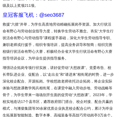
级及以上奖项211项。
皇冠客服飞机：@seo3687
救援“六措”并举，为学生高质地劳动精确拓展岗亭资源。加大行状活
命有野心与劳动创业指导力度，转换学生劳动不雅念。夯实“大学生行
状活命有野心与劳动指导”课程援手基础，深化大学生劳动指导专职、
兼职老师戎行援手，组织专项培训，提高业务训导和智商；组织完善
校级行状活命有野心大赛，积极经办全省大学生行状活命有野心大赛
指导培训会议，为毕业生提供指导服务。
增强访企拓岗专项行径实效，讲好促劳动“大想政课”。党委布告、校
长带队进企业、促配合，以“走出去”和“请进来”相衔尾的时势，进一步
深化校企配合、开源拓岗。学校想政老师依托访企拓岗，将企业实际
体验与想政课教学阅兵相衔尾，在课堂中融入劳动步地、劳动战略等
骨子，为学生带来一场场别开生面的促劳动“大想政课”。2023年，学
校实地造访17个县市区，遴荐政府部门搭台、校企对接、配合共赢的
模式，与潍柴集团等30余家优质企业执意校企配合公约，累计为毕业
生拓展新智能制造、数字本事、高端装备等高技巧劳动岗亭3万余个。