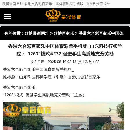
欧博最新网址-香港六合彩百家乐中国体育彩票手机版_山东科技行状学
院：“1263”模式&#32;促进学生高质地充分劳动
你的位置：
欧博最新网址
>
欧博百家乐
> 香港六合彩百家乐中国体
香港六合彩百家乐中国体育彩票手机版_山东科技行状学
育彩票手机版_山东科技行状学院：“1263”模式&#32;促进学生高质
院：“1263”模式&#32;促进学生高质地充分劳动
地充分劳动
发布日期：2025-08-10 03:48 点击次数：93
香港六合彩百家乐中国体育彩票手机版_
原标题：山东科技行状学院（引题）香港六合彩百家乐
香港六合彩百家乐
“1263”模式 促进学生高质地充分劳动（主题）