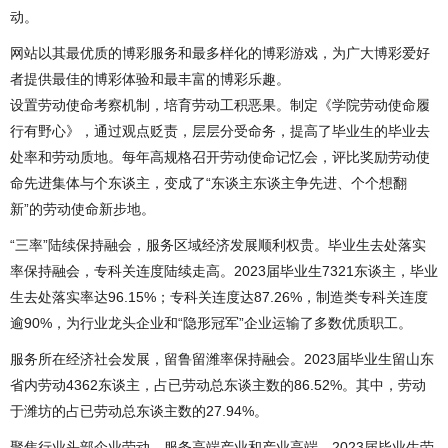
动。
网站以其最优质的博彩服务和最多样化的博彩游戏，为广大博彩爱好
者提供最佳的博彩体验和最丰富的博彩乐趣。
设置劳动使命考察机制，培育劳动工积恶果。制定《学院劳动使命履
行有野心》，通过观点贬责，层层分受命务，提高了毕业生的毕业去
处率和劳动质地。每年高规格召开劳动使命记忆会，评比奖励劳动使
命先进集体与个东谈主，变成了“东谈主东谈主争先进、个个想翻
新”的劳动使命新步地。
“三率”陆续保持融会，服务区域经济发展顺利权贵。毕业生去处落实
率保持融会，专科关连度陆续走高。2023届毕业生7321东谈主，毕业
生去处落实率达96.15%；专科关连度达87.26%，制造类专科关连度
逾90%，为行业龙头企业和“隐形冠军”企业运输了多数优质职工。
服务所在经济社会发展，留鲁留潍率保持融会。2023届毕业生留山东
省内劳动4362东谈主，占已劳动总东谈主数的86.52%。其中，劳动
于潍坊的占已劳动总东谈主数的27.94%。
聚焦行业头部企业劳动，服务高端产业和产业高端。2023届毕业生劳