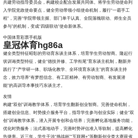
共建劳动指导委员会，构建校企配合发展共同体。将学生劳动使命列
入学院党政使命要点，健全劳动带领小组使命机制，履行“一霸手工
程”，完善“学院带领主握、部门单干认真、全院落魄联动、师生全员
参与”的机制，变成“四级联动”使命新体系。
中国体育彩票手机版
皇冠体育hg86a
健全类型特征昭彰的劳动育东谈主体系，培育学生劳动智商。隆起行
状训诲类型特征，健全“德技并修、工学衔尾”育东谈主机制，翻新并
践行了“产学研一体、职场化教学、全环境育东谈主”的育东谈主持
念，效力培养“有梦想信念、有工匠精神、有劳动智商、有发展潜
能”的高训导本事技巧东谈主才。
友情
构建“双创”训诲教学体系，培育学生翻新创业智商。完善使命机制，
搭建创业信息、时势接介服务平台，指导学生参与创业实际；健全“双
创”训诲教学体系，潜入开展专创和会培养；完善孵化基地服务功能，
优化时势服务；法式基地动手，完善时势评估准入等轨制，提高孵化
告捷率。近三年，学生干涉“挑战杯”“互联网+”等翻新创业类大赛获省