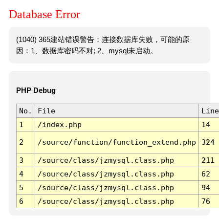
Database Error
(1040) 365建站错误警告：连接数据库失败，可能的原
因：1、数据库密码不对; 2、mysql未启动。
PHP Debug
No.
File
Line
1
/index.php
14
2
/source/function/function_extend.php
324
3
/source/class/jzmysql.class.php
211
4
/source/class/jzmysql.class.php
62
5
/source/class/jzmysql.class.php
94
6
/source/class/jzmysql.class.php
76