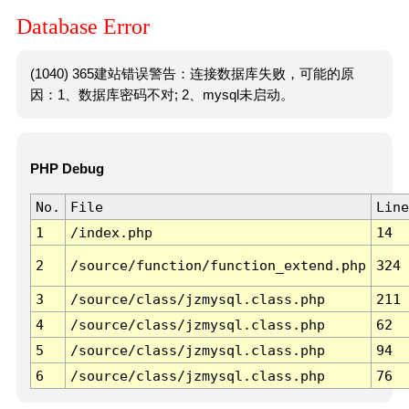
Database Error
(1040) 365建站错误警告：连接数据库失败，可能的原
因：1、数据库密码不对; 2、mysql未启动。
PHP Debug
No.
File
Line
1
/index.php
14
2
/source/function/function_extend.php
324
3
/source/class/jzmysql.class.php
211
4
/source/class/jzmysql.class.php
62
5
/source/class/jzmysql.class.php
94
6
/source/class/jzmysql.class.php
76