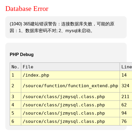
Database Error
(1040) 365建站错误警告：连接数据库失败，可能的原
因：1、数据库密码不对; 2、mysql未启动。
PHP Debug
No.
File
Line
1
/index.php
14
2
/source/function/function_extend.php
324
3
/source/class/jzmysql.class.php
211
4
/source/class/jzmysql.class.php
62
5
/source/class/jzmysql.class.php
94
6
/source/class/jzmysql.class.php
76