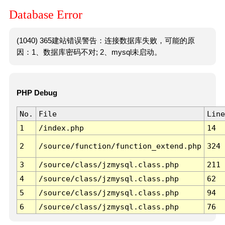
Database Error
(1040) 365建站错误警告：连接数据库失败，可能的原
因：1、数据库密码不对; 2、mysql未启动。
PHP Debug
No.
File
Line
1
/index.php
14
2
/source/function/function_extend.php
324
3
/source/class/jzmysql.class.php
211
4
/source/class/jzmysql.class.php
62
5
/source/class/jzmysql.class.php
94
6
/source/class/jzmysql.class.php
76