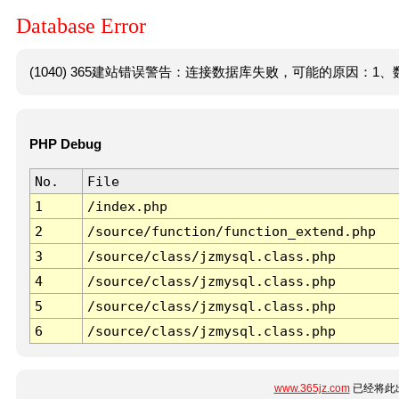
Database Error
(1040) 365建站错误警告：连接数据库失败，可能的原因：1、数
PHP Debug
No.
File
1
/index.php
2
/source/function/function_extend.php
3
/source/class/jzmysql.class.php
4
/source/class/jzmysql.class.php
5
/source/class/jzmysql.class.php
6
/source/class/jzmysql.class.php
www.365jz.com
已经将此