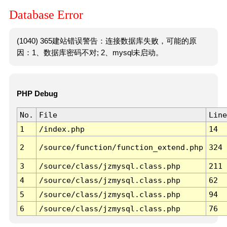
Database Error
(1040) 365建站错误警告：连接数据库失败，可能的原
因：1、数据库密码不对; 2、mysql未启动。
PHP Debug
No.
File
Line
1
/index.php
14
2
/source/function/function_extend.php
324
3
/source/class/jzmysql.class.php
211
4
/source/class/jzmysql.class.php
62
5
/source/class/jzmysql.class.php
94
6
/source/class/jzmysql.class.php
76