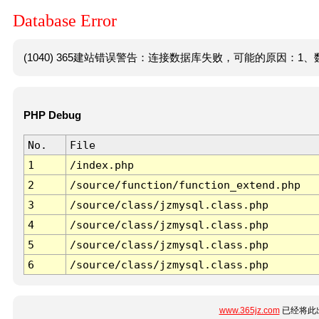
Database Error
(1040) 365建站错误警告：连接数据库失败，可能的原因：1、数
PHP Debug
No.
File
1
/index.php
2
/source/function/function_extend.php
3
/source/class/jzmysql.class.php
4
/source/class/jzmysql.class.php
5
/source/class/jzmysql.class.php
6
/source/class/jzmysql.class.php
www.365jz.com
已经将此