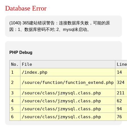
Database Error
(1040) 365建站错误警告：连接数据库失败，可能的原
因：1、数据库密码不对; 2、mysql未启动。
PHP Debug
No.
File
Line
1
/index.php
14
2
/source/function/function_extend.php
324
3
/source/class/jzmysql.class.php
211
4
/source/class/jzmysql.class.php
62
5
/source/class/jzmysql.class.php
94
6
/source/class/jzmysql.class.php
76