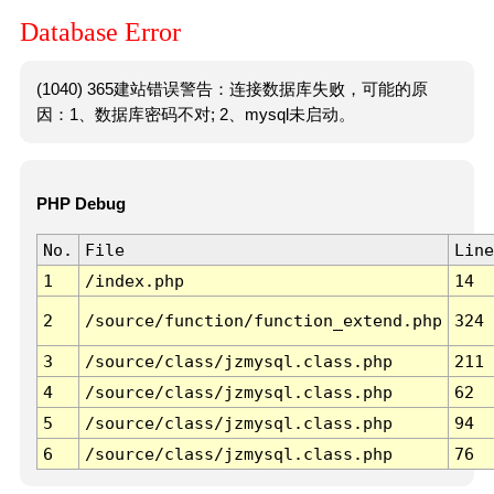
Database Error
(1040) 365建站错误警告：连接数据库失败，可能的原
因：1、数据库密码不对; 2、mysql未启动。
PHP Debug
No.
File
Line
1
/index.php
14
2
/source/function/function_extend.php
324
3
/source/class/jzmysql.class.php
211
4
/source/class/jzmysql.class.php
62
5
/source/class/jzmysql.class.php
94
6
/source/class/jzmysql.class.php
76