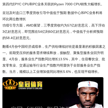
第四代EPYC CPU和PC业务关联的Ryzen 7000 CPU销售大幅增长。
皇冠及时盘口
三季度营收引导中值低于预期 数据中心和PC业务料将
环比两位数增长
功绩引导方面，AMD展望，三季度营收约为57亿好意思元，高下浮动
3亿好意思元，即范围在54亿到60亿好意思元，中值低于分析师预期
的58.4亿好意思元。
翻看4月份中国经济成绩单，生产供给继续好转是最显著的积极因素之
一。前期受压抑的服务需求继续释放，接触型、聚集型服务业回升明
显。4月份，服务业生产指数同比增长13.5%，其中，住宿餐饮业、批
发零售业、交通运输等行业生产指数均明显快于全部服务业生产指
数。当月，规模以上工业增加值同比增长5.6%，也呈现平稳增长。