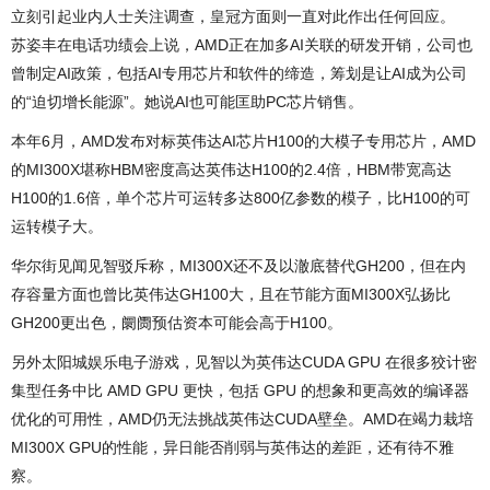
立刻引起业内人士关注调查，皇冠方面则一直对此作出任何回应。
苏姿丰在电话功绩会上说，AMD正在加多AI关联的研发开销，公司也
曾制定AI政策，包括AI专用芯片和软件的缔造，筹划是让AI成为公司
的“迫切增长能源”。她说AI也可能匡助PC芯片销售。
本年6月，AMD发布对标英伟达AI芯片H100的大模子专用芯片，AMD
的MI300X堪称HBM密度高达英伟达H100的2.4倍，HBM带宽高达
H100的1.6倍，单个芯片可运转多达800亿参数的模子，比H100的可
运转模子大。
华尔街见闻见智驳斥称，MI300X还不及以澈底替代GH200，但在内
存容量方面也曾比英伟达GH100大，且在节能方面MI300X弘扬比
GH200更出色，阛阓预估资本可能会高于H100。
另外太阳城娱乐电子游戏，见智以为英伟达CUDA GPU 在很多狡计密
集型任务中比 AMD GPU 更快，包括 GPU 的想象和更高效的编译器
优化的可用性，AMD仍无法挑战英伟达CUDA壁垒。AMD在竭力栽培
MI300X GPU的性能，异日能否削弱与英伟达的差距，还有待不雅
察。