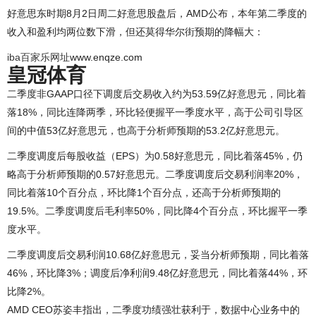
好意思东时期8月2日周二好意思股盘后，AMD公布，本年第二季度的
收入和盈利均两位数下滑，但还莫得华尔街预期的降幅大：
iba百家乐网址
www.enqze.com
皇冠体育
二季度非GAAP口径下调度后交易收入约为53.59亿好意思元，同比着
落18%，同比连降两季，环比轻便握平一季度水平，高于公司引导区
间的中值53亿好意思元，也高于分析师预期的53.2亿好意思元。
二季度调度后每股收益（EPS）为0.58好意思元，同比着落45%，仍
略高于分析师预期的0.57好意思元。二季度调度后交易利润率20%，
同比着落10个百分点，环比降1个百分点，还高于分析师预期的
19.5%。二季度调度后毛利率50%，同比降4个百分点，环比握平一季
度水平。
二季度调度后交易利润10.68亿好意思元，妥当分析师预期，同比着落
46%，环比降3%；调度后净利润9.48亿好意思元，同比着落44%，环
比降2%。
AMD CEO苏姿丰指出，二季度功绩强壮获利于，数据中心业务中的