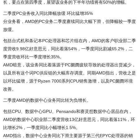
长，要点在第四季度，展望该业务的下半年功绩将有50%的增幅。
二季度PC业务收入同比降幅放缓 环比猛增35%
分业务看，AMD的PC业务二季度赓续同比大幅下滑，但降幅较一季度
放缓。
包括台式机和条记本PC处理器和芯片组在内，AMD的客户职业部二季
度营收9.98亿好意思元，同比着落54%，一季度同比剧减65.2%，二
季度营收环比一季度增长35%。
AMD暗意，该业务同比着落源于PC阛阓疲软导致的处理器出货减少，
以及所有这个词PC供应链的大幅库存调度。同期AMD指出，营收之是
以环比猛增，源于Ryzen 7000系列CPU销售激增，以及PC阛阓环境
改善。
二季度AMD的数据中心业务同比转为负增长。
包括CPU、数据中心GPU、Pensando和赛灵想数据中心居品在内，
AMD的数据中心职业部二季度营收13亿好意思元，同比着落11%，环
比增长2%，一季度同比小幅增长1.5%。
AMD指出，数据中心业务同比下滑主要源于第三代EPYC处理器的销