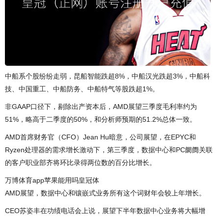
中船系个股纷纷走弱，昆船智能跌超8%，中船汉光跌超3%，中船科
技、中国重工、中船防务、中船特气等股跌超1%。
非GAAP口径下，剔除出产资本后，AMD展望三季度毛利率约为
51%，略高于二季度的50%，和分析师预期的51.2%总体一致。
AMD首席财务官（CFO）Jean Hu暗意，公司展望，在EPYC和
Ryzen处理器的需求增长激动下，第三季度，数据中心和PC阛阓关联
的客户职业部齐将环比录得两位数的百分比增长。
万博体育app苹果能用吗皇冠体
AMD展望，数据中心和镶嵌式业务所有这个词财年会较上年增长。
CEO苏姿丰在功绩电话会上说，展望下半年数据中心业务将大幅增