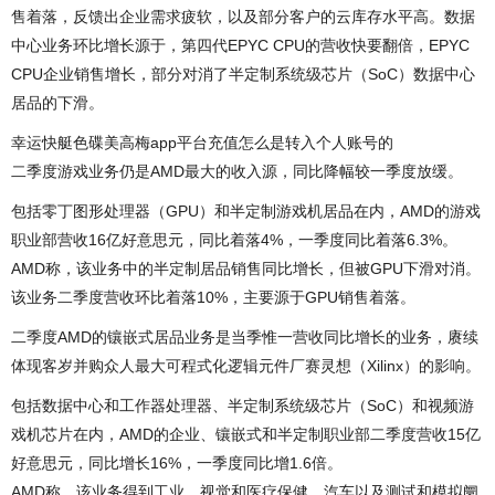
售着落，反馈出企业需求疲软，以及部分客户的云库存水平高。数据
中心业务环比增长源于，第四代EPYC CPU的营收快要翻倍，EPYC
CPU企业销售增长，部分对消了半定制系统级芯片（SoC）数据中心
居品的下滑。
幸运快艇色碟美高梅app平台充值怎么是转入个人账号的
二季度游戏业务仍是AMD最大的收入源，同比降幅较一季度放缓。
包括零丁图形处理器（GPU）和半定制游戏机居品在内，AMD的游戏
职业部营收16亿好意思元，同比着落4%，一季度同比着落6.3%。
AMD称，该业务中的半定制居品销售同比增长，但被GPU下滑对消。
该业务二季度营收环比着落10%，主要源于GPU销售着落。
二季度AMD的镶嵌式居品业务是当季惟一营收同比增长的业务，赓续
体现客岁并购众人最大可程式化逻辑元件厂赛灵想（Xilinx）的影响。
包括数据中心和工作器处理器、半定制系统级芯片（SoC）和视频游
戏机芯片在内，AMD的企业、镶嵌式和半定制职业部二季度营收15亿
好意思元，同比增长16%，一季度同比增1.6倍。
AMD称，该业务得到工业、视觉和医疗保健、汽车以及测试和模拟阛