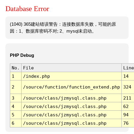
Database Error
(1040) 365建站错误警告：连接数据库失败，可能的原
因：1、数据库密码不对; 2、mysql未启动。
PHP Debug
No.
File
Line
1
/index.php
14
2
/source/function/function_extend.php
324
3
/source/class/jzmysql.class.php
211
4
/source/class/jzmysql.class.php
62
5
/source/class/jzmysql.class.php
94
6
/source/class/jzmysql.class.php
76