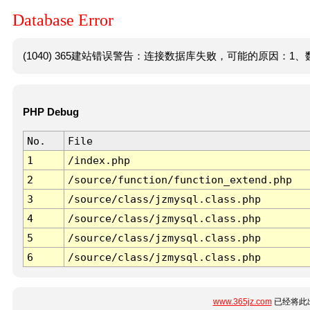
Database Error
(1040) 365建站错误警告：连接数据库失败，可能的原因：1、数
PHP Debug
No.
File
1
/index.php
2
/source/function/function_extend.php
3
/source/class/jzmysql.class.php
4
/source/class/jzmysql.class.php
5
/source/class/jzmysql.class.php
6
/source/class/jzmysql.class.php
www.365jz.com
已经将此