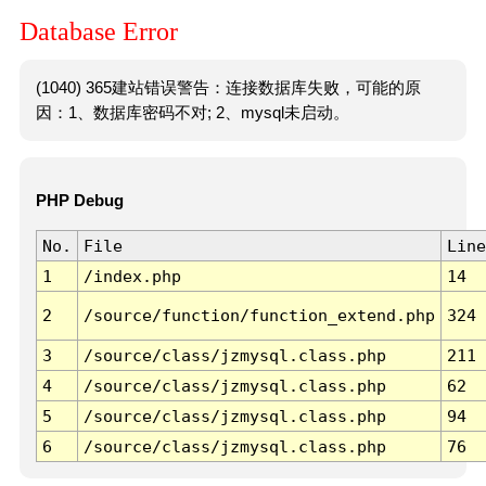
Database Error
(1040) 365建站错误警告：连接数据库失败，可能的原
因：1、数据库密码不对; 2、mysql未启动。
PHP Debug
No.
File
Line
1
/index.php
14
2
/source/function/function_extend.php
324
3
/source/class/jzmysql.class.php
211
4
/source/class/jzmysql.class.php
62
5
/source/class/jzmysql.class.php
94
6
/source/class/jzmysql.class.php
76