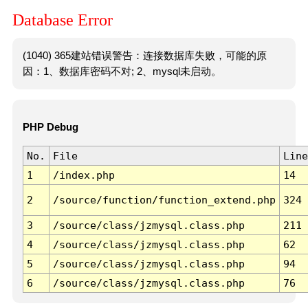
Database Error
(1040) 365建站错误警告：连接数据库失败，可能的原
因：1、数据库密码不对; 2、mysql未启动。
PHP Debug
No.
File
Line
1
/index.php
14
2
/source/function/function_extend.php
324
3
/source/class/jzmysql.class.php
211
4
/source/class/jzmysql.class.php
62
5
/source/class/jzmysql.class.php
94
6
/source/class/jzmysql.class.php
76