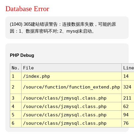
Database Error
(1040) 365建站错误警告：连接数据库失败，可能的原
因：1、数据库密码不对; 2、mysql未启动。
PHP Debug
No.
File
Line
1
/index.php
14
2
/source/function/function_extend.php
324
3
/source/class/jzmysql.class.php
211
4
/source/class/jzmysql.class.php
62
5
/source/class/jzmysql.class.php
94
6
/source/class/jzmysql.class.php
76