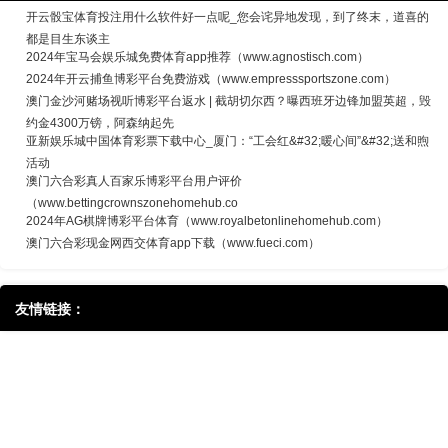
开云骰宝体育投注用什么软件好一点呢_您会诧异地发现，到了终末，道喜的
都是目生东谈主
2024年宝马会娱乐城免费体育app推荐（www.agnostisch.com）
2024年开云捕鱼博彩平台免费游戏（www.empresssportszone.com）
澳门金沙河赌场视听博彩平台返水 | 截胡切尔西？曝西班牙边锋加盟英超，毁
约金4300万镑，阿森纳起先
亚新娱乐城中国体育彩票下载中心_厦门：“工会红&#32;暖心间”&#32;送和煦
活动
澳门六合彩真人百家乐博彩平台用户评价
（www.bettingcrownszonehomehub.co
2024年AG棋牌博彩平台体育（www.royalbetonlinehomehub.com）
澳门六合彩现金网西交体育app下载（www.fueci.com）
友情链接：