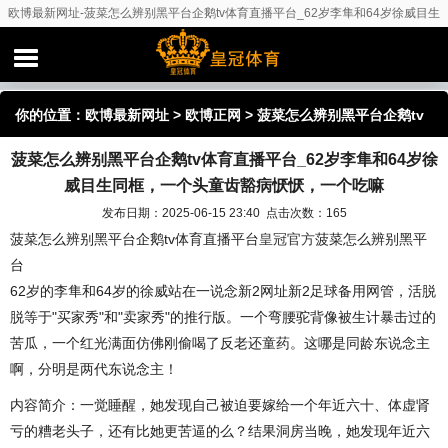
欧博最新网址-菠菜怎么辨别黑平台企鹅tv体育直播平台_62岁李隼和64岁徐威目生
同框，一个头童齿豁病恹恹，一个吃嘛
你的位置：
欧博最新网址
>
欧博正网
> 菠菜怎么辨别黑平台企鹅tv
菠菜怎么辨别黑平台企鹅tv体育直播平台_62岁李隼和64岁徐
体育直播平台_62岁李隼和64岁徐威目生同框，一个头童齿豁病恹
威目生同框，一个头童齿豁病恹恹，一个吃嘛
恹，一个吃嘛
发布日期：2025-06-15 23:40 点击次数：165
菠菜怎么辨别黑平台企鹅tv体育直播平台
皇冠官方
菠菜怎么辨别黑平
台
62岁的李隼和64岁的徐威站在一说念新2网址新2足球备用网管，活脱
脱等于"买家秀"和"卖家秀"的推行版。一个弯腰驼背像被生计暴击过的
苦瓜，一个红光满面仿佛刚偷喝了反老还童药。这哪是同龄东说念主
啊，分明是两代东说念主！
内容简介：一觉睡醒，她发现自己被迫要嫁给一个年近六十、体虚肾
亏的糟老头子，还有比她更苦逼的么？结果洞房当晚，她发现年近六