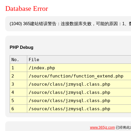
Database Error
(1040) 365建站错误警告：连接数据库失败，可能的原因：1、数
PHP Debug
No.
File
1
/index.php
2
/source/function/function_extend.php
3
/source/class/jzmysql.class.php
4
/source/class/jzmysql.class.php
5
/source/class/jzmysql.class.php
6
/source/class/jzmysql.class.php
www.365jz.com
已经将此