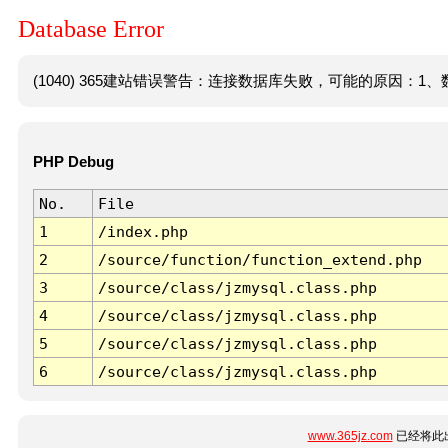
Database Error
(1040) 365建站错误警告：连接数据库失败，可能的原因：1、数
PHP Debug
No.
File
1
/index.php
2
/source/function/function_extend.php
3
/source/class/jzmysql.class.php
4
/source/class/jzmysql.class.php
5
/source/class/jzmysql.class.php
6
/source/class/jzmysql.class.php
www.365jz.com
已经将此