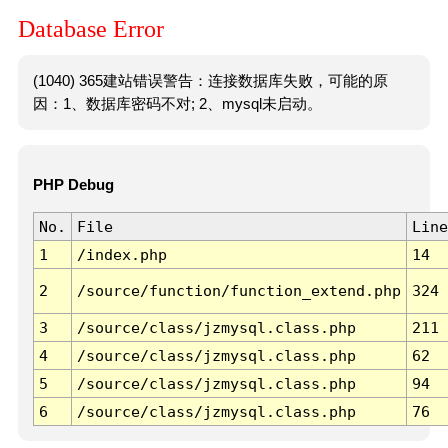
Database Error
(1040) 365建站错误警告：连接数据库失败，可能的原
因：1、数据库密码不对; 2、mysql未启动。
PHP Debug
No.
File
Line
1
/index.php
14
2
/source/function/function_extend.php
324
3
/source/class/jzmysql.class.php
211
4
/source/class/jzmysql.class.php
62
5
/source/class/jzmysql.class.php
94
6
/source/class/jzmysql.class.php
76