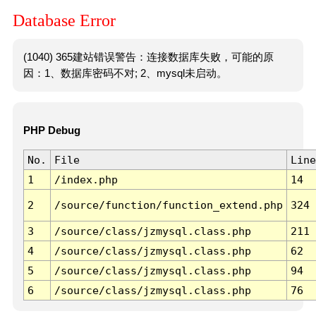
Database Error
(1040) 365建站错误警告：连接数据库失败，可能的原
因：1、数据库密码不对; 2、mysql未启动。
PHP Debug
No.
File
Line
1
/index.php
14
2
/source/function/function_extend.php
324
3
/source/class/jzmysql.class.php
211
4
/source/class/jzmysql.class.php
62
5
/source/class/jzmysql.class.php
94
6
/source/class/jzmysql.class.php
76