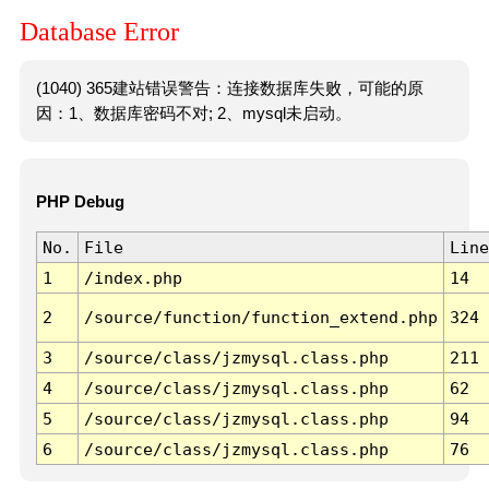
Database Error
(1040) 365建站错误警告：连接数据库失败，可能的原
因：1、数据库密码不对; 2、mysql未启动。
PHP Debug
No.
File
Line
1
/index.php
14
2
/source/function/function_extend.php
324
3
/source/class/jzmysql.class.php
211
4
/source/class/jzmysql.class.php
62
5
/source/class/jzmysql.class.php
94
6
/source/class/jzmysql.class.php
76