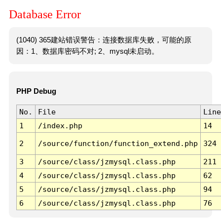
Database Error
(1040) 365建站错误警告：连接数据库失败，可能的原
因：1、数据库密码不对; 2、mysql未启动。
PHP Debug
No.
File
Line
1
/index.php
14
2
/source/function/function_extend.php
324
3
/source/class/jzmysql.class.php
211
4
/source/class/jzmysql.class.php
62
5
/source/class/jzmysql.class.php
94
6
/source/class/jzmysql.class.php
76