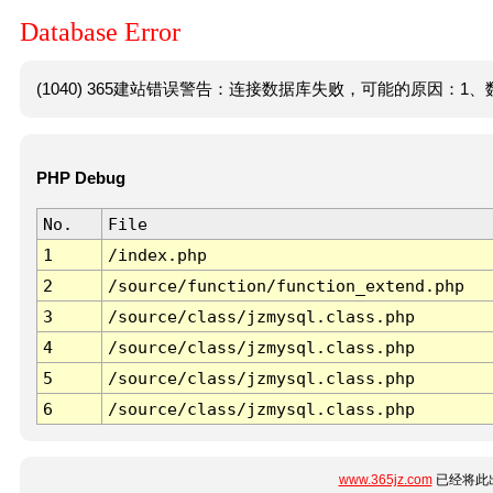
Database Error
(1040) 365建站错误警告：连接数据库失败，可能的原因：1、数
PHP Debug
No.
File
1
/index.php
2
/source/function/function_extend.php
3
/source/class/jzmysql.class.php
4
/source/class/jzmysql.class.php
5
/source/class/jzmysql.class.php
6
/source/class/jzmysql.class.php
www.365jz.com
已经将此