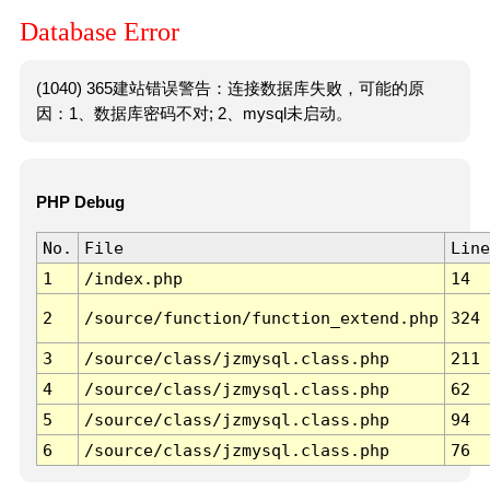
Database Error
(1040) 365建站错误警告：连接数据库失败，可能的原
因：1、数据库密码不对; 2、mysql未启动。
PHP Debug
No.
File
Line
1
/index.php
14
2
/source/function/function_extend.php
324
3
/source/class/jzmysql.class.php
211
4
/source/class/jzmysql.class.php
62
5
/source/class/jzmysql.class.php
94
6
/source/class/jzmysql.class.php
76