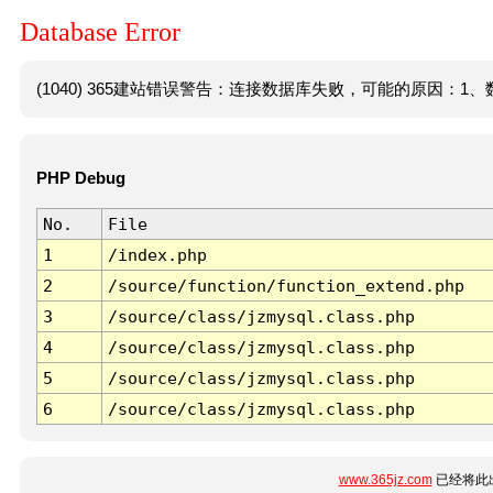
Database Error
(1040) 365建站错误警告：连接数据库失败，可能的原因：1、数
PHP Debug
No.
File
1
/index.php
2
/source/function/function_extend.php
3
/source/class/jzmysql.class.php
4
/source/class/jzmysql.class.php
5
/source/class/jzmysql.class.php
6
/source/class/jzmysql.class.php
www.365jz.com
已经将此