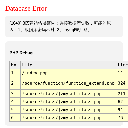
Database Error
(1040) 365建站错误警告：连接数据库失败，可能的原
因：1、数据库密码不对; 2、mysql未启动。
PHP Debug
No.
File
Line
1
/index.php
14
2
/source/function/function_extend.php
324
3
/source/class/jzmysql.class.php
211
4
/source/class/jzmysql.class.php
62
5
/source/class/jzmysql.class.php
94
6
/source/class/jzmysql.class.php
76