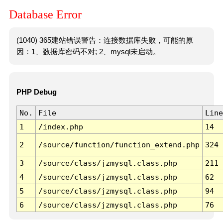
Database Error
(1040) 365建站错误警告：连接数据库失败，可能的原
因：1、数据库密码不对; 2、mysql未启动。
PHP Debug
No.
File
Line
1
/index.php
14
2
/source/function/function_extend.php
324
3
/source/class/jzmysql.class.php
211
4
/source/class/jzmysql.class.php
62
5
/source/class/jzmysql.class.php
94
6
/source/class/jzmysql.class.php
76