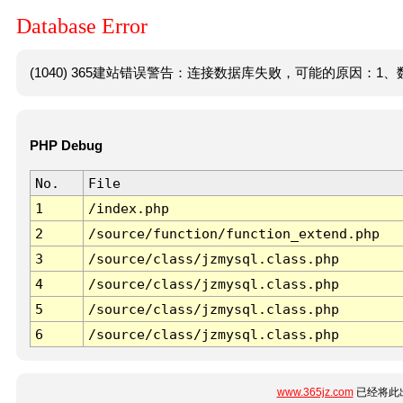
Database Error
(1040) 365建站错误警告：连接数据库失败，可能的原因：1、数
PHP Debug
No.
File
1
/index.php
2
/source/function/function_extend.php
3
/source/class/jzmysql.class.php
4
/source/class/jzmysql.class.php
5
/source/class/jzmysql.class.php
6
/source/class/jzmysql.class.php
www.365jz.com
已经将此