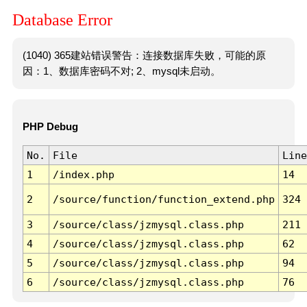
Database Error
(1040) 365建站错误警告：连接数据库失败，可能的原
因：1、数据库密码不对; 2、mysql未启动。
PHP Debug
No.
File
Line
1
/index.php
14
2
/source/function/function_extend.php
324
3
/source/class/jzmysql.class.php
211
4
/source/class/jzmysql.class.php
62
5
/source/class/jzmysql.class.php
94
6
/source/class/jzmysql.class.php
76