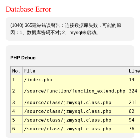
Database Error
(1040) 365建站错误警告：连接数据库失败，可能的原
因：1、数据库密码不对; 2、mysql未启动。
PHP Debug
No.
File
Line
1
/index.php
14
2
/source/function/function_extend.php
324
3
/source/class/jzmysql.class.php
211
4
/source/class/jzmysql.class.php
62
5
/source/class/jzmysql.class.php
94
6
/source/class/jzmysql.class.php
76